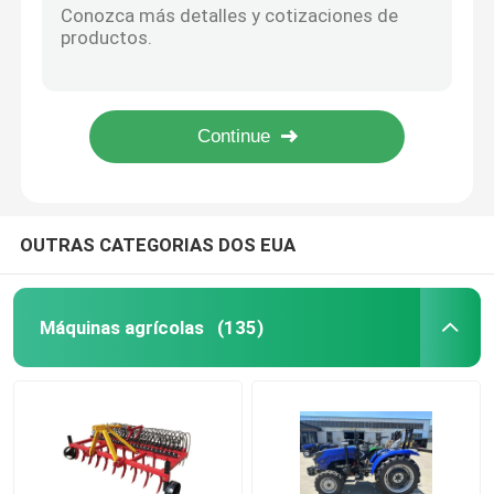
YH-101A Importação automática de cartão / caixa máquina de amarração para as alças de PP máquina de embalagem saco
Máquinas para equipamento de limpeza
CE Máquinas industriais de embalagem Voltagem 18V Máquina de banda elétrica
103A Máquina automática de vedação lateral de cinturão de amarração de PP/PET de alta velocidade para embalagens de grandes embalagens
Máquina de embalagem de caixas de cartão de filme de estiramento PE personalizada 110V
Máquinas de embalagem industrial
Elevador elétrico japonês
Construção Máquinas de construção
OUTRAS CATEGORIAS DOS EUA
Produtos de segurança rodoviária
Máquinas agrícolas
(135)
Equipamento de salvamento de emergência
Motores elétricos industriais
Rolamentos de rolo esféricos