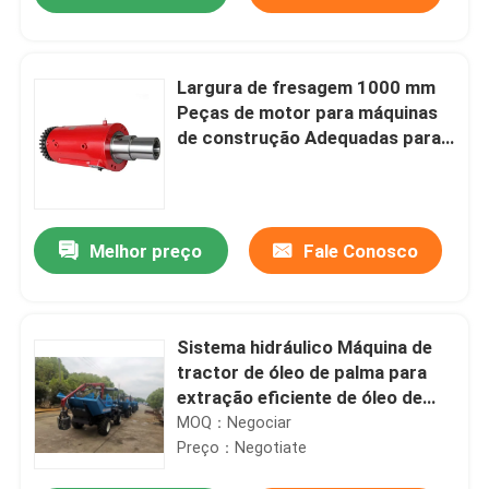
Largura de fresagem 1000 mm
Peças de motor para máquinas
de construção Adequadas para
tijolo oco tijolo de concreto
tijolo furado Garantindo a
operação
Melhor preço
Fale Conosco
Início
Sistema hidráulico Máquina de
tractor de óleo de palma para
extração eficiente de óleo de
Produtos
palma Indonésia Dedicado
MOQ：Negociar
Preço：Negotiate
Sobre Nós