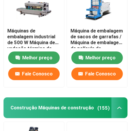
Máquinas de
Máquina de embalagem
embalagem industrial
de sacos de garrafas /
de 500 W Máquina de
Máquina de embalagem
vedação térmica de
de película de
sacos de alimentos
alongamento / Máquina
Melhor preço
Melhor preço
automática
de embalagem de
compressão por calor
de tipo de punho de
Fale Conosco
Fale Conosco
película de PE
Construção Máquinas de construção
(155)