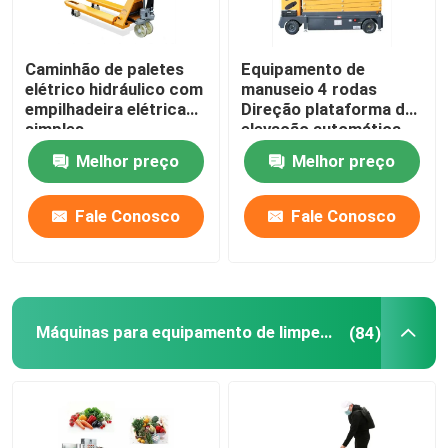
Caminhão de paletes
Equipamento de
elétrico hidráulico com
manuseio 4 rodas
empilhadeira elétrica
Direção plataforma de
simples
elevação automática
de tesoura plataforma
Melhor preço
Melhor preço
de trabalho aéreo
elétrica
Fale Conosco
Fale Conosco
Máquinas para equipamento de limpeza
(84)