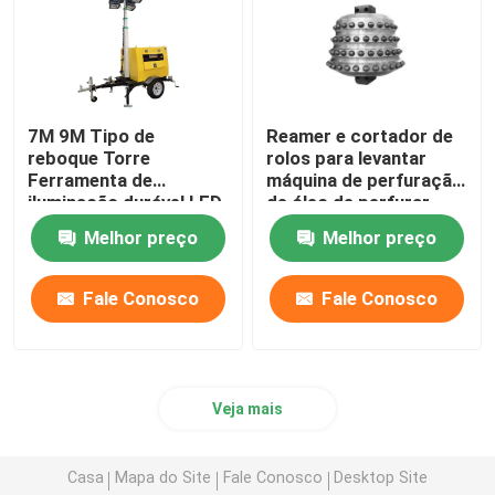
7M 9M Tipo de
Reamer e cortador de
reboque Torre
rolos para levantar
Ferramenta de
máquina de perfuração
iluminação durável LED
de óleo de perfurar
Gerador móvel a diesel
ferramenta
Melhor preço
Melhor preço
Torre de iluminação de
elevação
Fale Conosco
Fale Conosco
Veja mais
Casa
Mapa do Site
Fale Conosco
Desktop Site