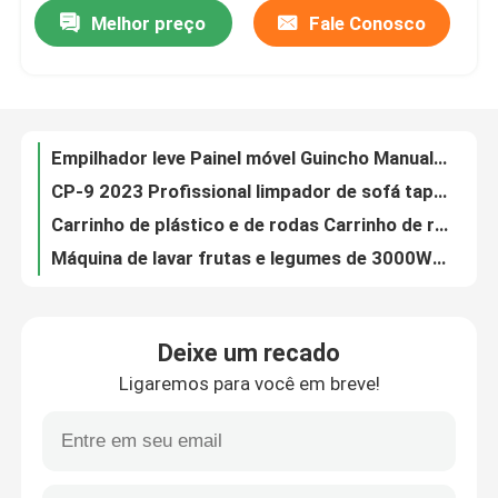
Melhor preço
Fale Conosco
Empilhador leve Painel móvel Guincho Manual empilhador de paletes empilhador manual
CP-9 2023 Profissional limpador de sofá tapete limpeza seca máquina de lavar roupa de espuma baixa
Visita à fábrica
Carrinho de plástico e de rodas Carrinho de rodas
Máquina de lavar frutas e legumes de 3000W totalmente automática multifuncional
Controle de Qualidade
Trolley Cesto Dobremente Trolley Fácil Manobração
Máquina de embalagem de sacos de garrafas / Máquina de embalagem de película de alongamento / Máquina de embalagem de compressão por calor de tipo de punho de película de PE
Contacte-nos
Tray Sealer máquina de embalagem de alimentos máquina comercial de vedação de caixas de alimentos
Caminhão de bagagem dobrável Caminhão de mão dobrável
Notícias
Carrinhos de rodas grandes Carrinhos pesados Carrinhos de mão de alumínio
Carrinho de mão de plataforma para construção Pequeno caminhão de mão elétrico
Casos
Deixe um recado
Loja de carros elétricos de quatro rodas Carro elétrico Armazém de carros Carro
Ligaremos para você em breve!
Máquinas de embalagem industrial de 110 V Máquina de embalagem de bolhas de ar
Máquinas agrícolas
Elevação versátil de plataforma de recolha de alta altitude Dimensões globais de 1500 kg
Máquina de fita de vedação de cartão de fita inferior personalizável para caixa ondulada
Máquinas de logística
Mini-Granas de empilhadeira elétricas hidráulicas para sacos