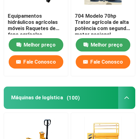
Linha de montagem do transportador
Equipamentos
704 Modelo 70hp
hidráulicos agrícolas
Trator agrícola de alta
móveis Raquetes de
potência com segundo
Máquinas de processamento de alimentos
feno agrícolas
motor nacional
Melhor preço
Melhor preço
Outras máquinas
Fale Conosco
Fale Conosco
Máquinas de logística
(100)